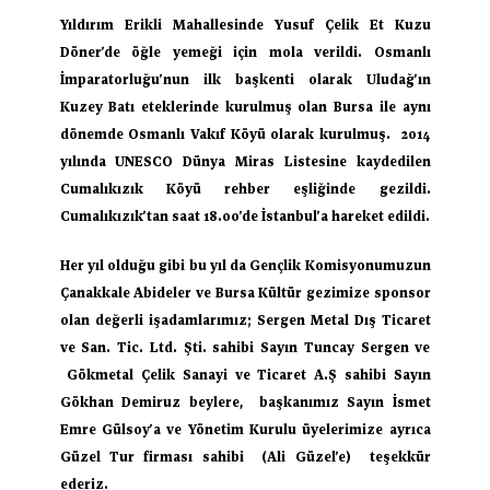
Yıldırım Erikli Mahallesinde Yusuf Çelik Et Kuzu 
Döner’de öğle yemeği için mola verildi. Osmanlı 
İmparatorluğu’nun ilk başkenti olarak Uludağ’ın 
Kuzey Batı eteklerinde kurulmuş olan Bursa ile aynı 
dönemde Osmanlı Vakıf Köyü olarak kurulmuş.  2014 
yılında UNESCO Dünya Miras Listesine kaydedilen 
Cumalıkızık Köyü rehber eşliğinde gezildi. 
Cumalıkızık’tan saat 18.00’de İstanbul’a hareket edildi.
Her yıl olduğu gibi bu yıl da Gençlik Komisyonumuzun 
Çanakkale Abideler ve Bursa Kültür gezimize sponsor 
olan değerli işadamlarımız; Sergen Metal Dış Ticaret 
ve San. Tic. Ltd. Şti. sahibi Sayın Tuncay Sergen ve 
 Gökmetal Çelik Sanayi ve Ticaret A.Ş sahibi Sayın 
Gökhan Demiruz beylere,  başkanımız Sayın İsmet 
Emre Gülsoy’a ve Yönetim Kurulu üyelerimize ayrıca 
Güzel Tur firması sahibi  (Ali Güzel’e)  teşekkür 
ederiz.