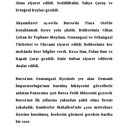
Alanı ziyaret edildi. Seddülbahir, Yahya Çavuş ve 
Ertuğrul Koyları gezildi.
Akşamüzeri 19.00’da Bursa’da Tiara Otel’de 
konaklamak üzere yola çıkıldı. Rehberimiz Cihan 
Çoban ile Tophane Meydanı, Osmangazi ve Orhangazi 
Türbeleri ve Ulucami ziyaret edildi. Rehberimiz her 
mekânda bize bilgiler verdi. Koza Han, Fidan Han ve 
Kapalı Çarşı gezildi. Emir Sultan ziyaret edilerek 
dualar edildi.   
Bursa’nın Osmangazi ilçesinde yer alan Osmanlı 
İmparatorluğu’nun kuruluş hikâyesini görsellerle 
anlatan Panorama 1326 Bursa Fetih Müzesini gezerek 
Bursa’nın ilk yıllarına yakından şahit olma fırsatı 
yakaladık. Kamberler Mahallesi’nde 4300 metrekare 
üzerine kurulmuş, herkesin görmesi gereken harika 
bir eser.