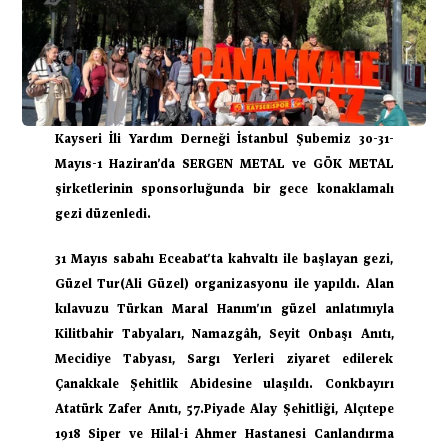
Kayseri İli Yardım Derneği İstanbul Şubemiz 30-31- 
Mayıs-1 Haziran’da SERGEN METAL ve GÖK METAL 
şirketlerinin sponsorluğunda bir gece konaklamalı 
gezi düzenledi.
31 Mayıs sabahı Eceabat’ta kahvaltı ile başlayan gezi, 
Güzel Tur(Ali Güzel) organizasyonu ile yapıldı. Alan 
kılavuzu Türkan Maral Hanım’ın güzel anlatımıyla 
Kilitbahir Tabyaları, Namazgâh, Seyit Onbaşı Anıtı, 
Mecidiye Tabyası, Sargı Yerleri ziyaret edilerek 
Çanakkale Şehitlik Abidesine ulaşıldı. Conkbayırı 
Atatürk Zafer Anıtı, 57.Piyade Alay Şehitliği, Alçıtepe 
1918 Siper ve Hilal-i Ahmer Hastanesi Canlandırma 