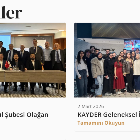
ler
2 Mart 2026
l Şubesi Olağan 
KAYDER Geleneksel İf
Tamamını Okuyun