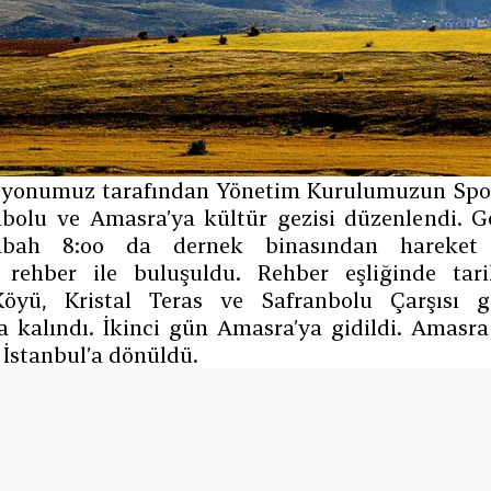
syonumuz tarafından Yönetim Kurulumuzun Spon
bolu ve Amasra’ya kültür gezisi düzenlendi. Ge
abah 8:00 da dernek binasından hareket il
 rehber ile buluşuldu. Rehber eşliğinde tari
Köyü, Kristal Teras ve Safranbolu Çarşısı g
 kalındı. İkinci gün Amasra’ya gidildi. Amasra K
İstanbul’a dönüldü.