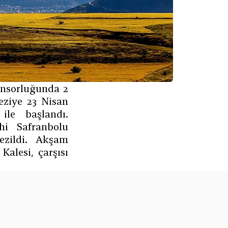
sorluğunda 2 
ziye 23 Nisan 
e başlandı. 
hi Safranbolu 
ezildi. Akşam 
alesi, çarşısı 