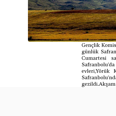
Gençlik Komi
günlük Safran
Cumartesi s
Safranbolu’da
evleri,Yörük 
Safranbolu’nda
gezildi.Akşam 