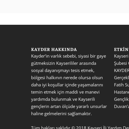
KAYDER HAKKINDA
ETKIN
Kayder’in varlık sebebi, siyasi bir gaye 
Kayseri
gütmeksizin Kayserililer arasında 
Şubesi 
sosyal dayanışmayı tesis etmek, 
KAYDER 
bölgesi halkının nerede olursa olsun 
Gerçekle
daha iyi koşullar içinde yaşamalarını 
Fatih S
temin etmek için maddi ve manevi 
Hastane
yardımda bulunmak ve Kayserili 
Gençli
gençlerin artan ölçüde yararlı unsurlar 
Duvan’a
haline gelmelerini sağlamaktır.
Tüm hakları saklıdır © 2018 Kayseri İli Yardım De