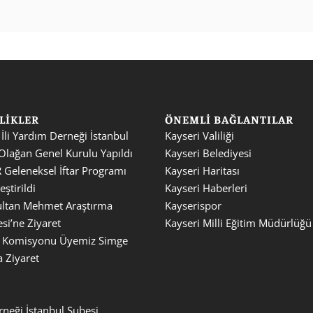
LIKLER
ÖNEMLI BAĞLANTILAR
 İli Yardım Derneği İstanbul 
Kayseri Valiliği
Olağan Genel Kurulu Yapıldı
Kayseri Belediyesi
Geleneksel İftar Programı 
Kayseri Haritası
ştirildi
Kayseri Haberleri
ultan Mehmet Araştırma 
Kayserispor
si’ne Ziyaret
Kayseri Milli Eğitim Müdürlüğü
k Komisyonu Üyemiz Simge 
 Ziyaret
rneği İstanbul Şubesi